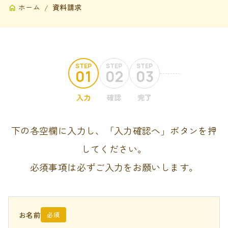
ホーム
資料請求
STEP
STEP
STEP
01
02
03
入力
確認
完了
下の各空欄に入力し、「入力確認へ」ボタンを押
してください。
必須事項は必ずご入力をお願いします。
お名前
必須