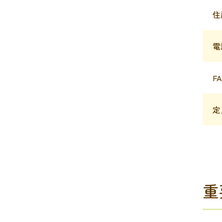
住
電
F
定
重