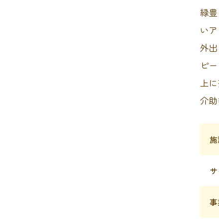
緑豊
いア
外出
ピー
上に
介助
施
サ
事