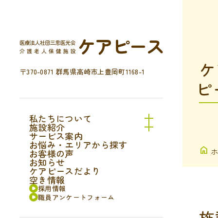
ケ
〒370-0871 群馬県高崎市上豊岡町1168-1
ピ
私たちについて
施設紹介
サービス案内
お悩み・エリアから探す
お客様の声
お知らせ
ケアピースだより
空き情報
採用情報
職員アンケートフォーム
施